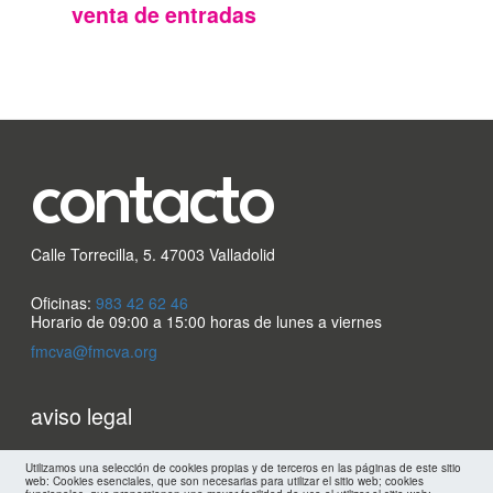
FMC
venta de entradas
contacto
Calle Torrecilla, 5. 47003 Valladolid
Oficinas:
983 42 62 46
Horario de 09:00 a 15:00 horas de lunes a viernes
fmcva@fmcva.org
Menu
aviso legal
footer
mapa web
Utilizamos una selección de cookies propias y de terceros en las páginas de este sitio
web: Cookies esenciales, que son necesarias para utilizar el sitio web; cookies