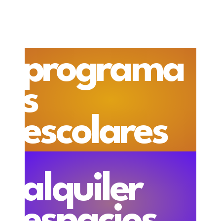
programa
s
escolares
alquiler