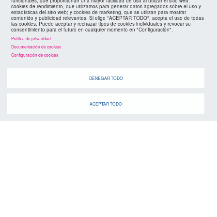
funcionales, que proporcionan una mayor facilidad de uso al utilizar el sitio web;
políticas de privacidad
cookies de rendimiento, que utilizamos para generar datos agregados sobre el uso y
FMC
estadísticas del sitio web; y cookies de marketing, que se utilizan para mostrar
contenido y publicidad relevantes. Si elige "ACEPTAR TODO", acepta el uso de todas
las cookies. Puede aceptar y rechazar tipos de cookies individuales y revocar su
cookies
consentimiento para el futuro en cualquier momento en "Configuración".
Política de privacidad
Documentación de cookies
Configuración de cookies
DENEGAR TODO
ACEPTAR TODO