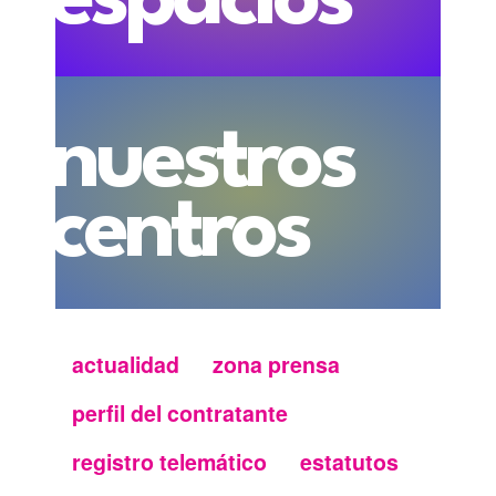
espacios
nuestros
centros
actualidad
zona prensa
Menu
perfil del contratante
secundario
registro telemático
estatutos