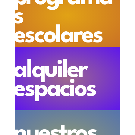
s
escolares
alquiler
espacios
nuestros