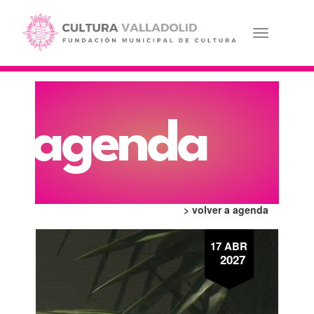
Pasar
al
contenido
Toggle navi
principal
agenda
> volver a agenda
17 ABR
2027