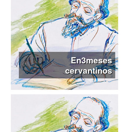
En3meses
cervantinos