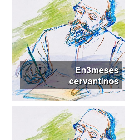
En3meses
cervantinos