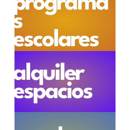
programa
s
escolares
alquiler
espacios