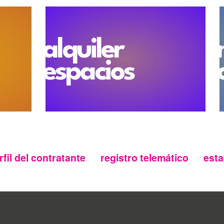
accesos al entorno de la pla
Entre las medidas acordadas
bajo el Puente Mayor y los 
Isabel la Católica, así como
alquiler
ribera del río por ser zona
que podrían suponer un ries
espacios
Los accesos al recinto de la
el paseo de Isabel la Católi
de la tarde por efectivos d
Policía Municipal, que real
que contempla identificacione
garantizar la seguridad de l
sentido, el Ayuntamiento de 
obligación de llevar consig
todo el evento –DNI, NIE
rfil del contratante
registro telemático
esta
documentación-. Este control 
acceso con bebidas alcohól
pública, así como impedir la 
puedan suponer un riesgo pa
De forma paralela a este 
durante todo el evento, patr