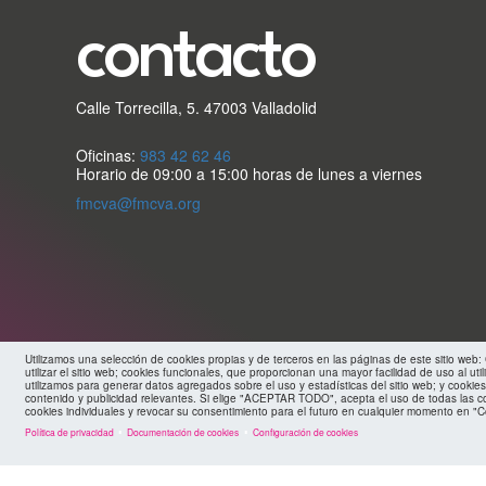
contacto
Calle Torrecilla, 5. 47003 Valladolid
Oficinas:
983 42 62 46
Horario de 09:00 a 15:00 horas de lunes a viernes
fmcva@fmcva.org
Utilizamos una selección de cookies propias y de terceros en las páginas de este sitio web
utilizar el sitio web; cookies funcionales, que proporcionan una mayor facilidad de uso al util
utilizamos para generar datos agregados sobre el uso y estadísticas del sitio web; y cookies
contenido y publicidad relevantes. Si elige "ACEPTAR TODO", acepta el uso de todas las c
cookies individuales y revocar su consentimiento para el futuro en cualquier momento en "C
Política de privacidad
Documentación de cookies
Configuración de cookies