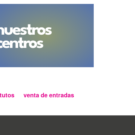
ya de Las Moreras.
 se contempla el cierre de los accesos
puentes Condesa Eylo, del Poniente y de
 aquellos en los pasos inferiores de la
nuestros
s de paso estrecho y escasa iluminación
go en caso de evacuación.
centros
 playa de Las Moreras y su entorno desde
ca estarán vigilados desde primera hora
el Cuerpo Nacional de Policía y de la
izarán controles preventivos –actuación
s y revisiones aleatorias- con el fin de
os asistentes a la celebración. En este
Valladolid recuerda a los ciudadanos la
o documentación identificativa durante
 o cualquier otro medio oficial de
tutos
venta de entradas
de entrada tiene como objetivo evitar el
icas destinadas al consumo en la vía
introducción en el recinto de objetos que
ra la seguridad.
control de accesos, que se mantendrá
ullas policiales recorrerán la zona para