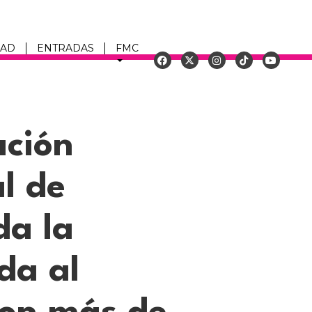
DAD
ENTRADAS
FMC
u
ación
l de
da la
da al