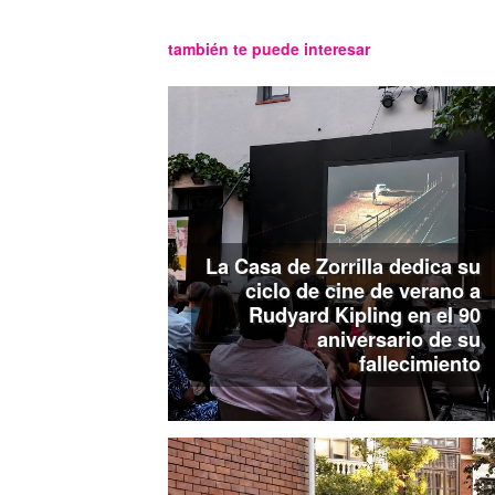
también te puede interesar
La Casa de Zorrilla dedica su
ciclo de cine de verano a
Rudyard Kipling en el 90
aniversario de su
fallecimiento