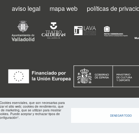
prevenir incidentes y garanti
aviso legal
mapa web
políticas de privac
agentes prestarán atención 
Menu
estupefacientes, con el a
Nacional de Policía, y pr
correspondientes en caso d
footer
cualquier persona que sea s
objetos que puedan supon
identificada y los cuerpos
FMC
medidas previstas legalm
puedan ser constitutivos d
policiales presentes en el r
las denuncias por posibles s
Este dispositivo se refor
seguridad privada en el re
control y prevención durant
incremento de medios en es
: Cookies esenciales, que son necesarias para
Municipal de Cultura, que
izar el sitio web; cookies de rendimiento, que
inversión destinada a este se
 de marketing, que se utilizan para mostrar
ookies. Puede aceptar y rechazar tipos de
DENEGAR TODO
onfiguración".
Además, por tercer año con
Auxilio a Víctimas de Delito’
de Educación y Cultura con 
Policía Municipal que refue