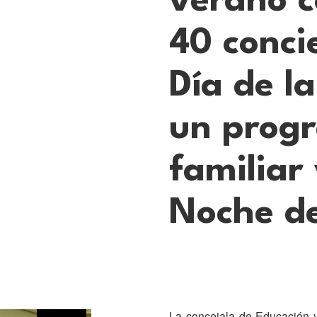
verano 
40 conci
Día de l
un prog
familiar 
Noche d
La concejala de Educación y