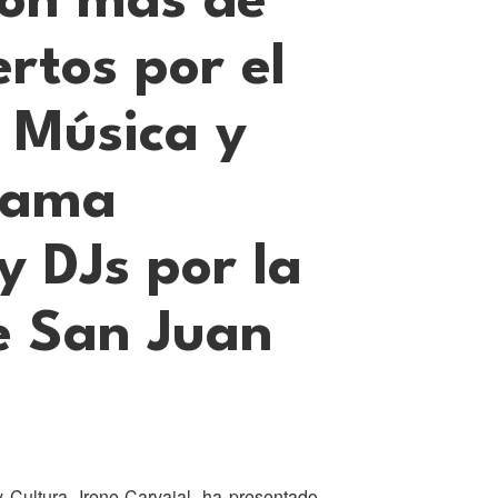
con más de
ertos por el
a Música y
rama
y DJs por la
e San Juan
 Cultura, Irene Carvajal, ha presentado