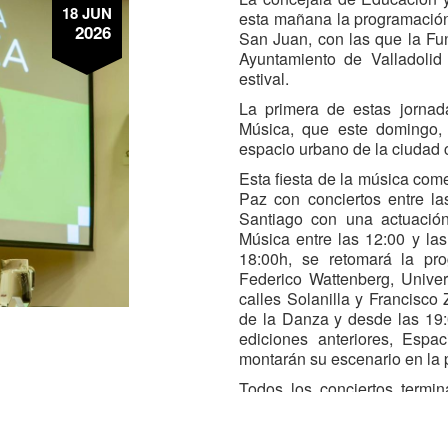
18 JUN
esta mañana la programación
2026
San Juan, con las que la Fu
Ayuntamiento de Valladolid
estival.
La primera de estas jornad
Música, que este domingo,
espacio urbano de la ciudad
Esta fiesta de la música com
Paz con conciertos entre la
Santiago con una actuació
Música entre las 12:00 y las 
18:00h, se retomará la pr
Federico Wattenberg, Univer
calles Solanilla y Francisco
de la Danza y desde las 19:
ediciones anteriores, Esp
montarán su escenario en la
Todos los conciertos termi
celebración con el derecho a
La FMC colabora, además, co