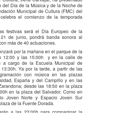
 del Día de la Música y de la Noche de
ndación Municipal de Cultura (FMC) del
 celebra el comienzo de la temporada
as festivas será el Día Europeo de la
 21 de junio, pondrá banda sonora al
 con más de 40 actuaciones.
enzará por la mañana en el parque de la
s 12:00 y las 15:00h y en la calle de
n a cargo de la Escuela Municipal de
13:30h. Ya por la tarde, a partir de las
ogramación con música en las plazas
sidad, España y del Campillo y en las
 Zarandona; desde las 18:50 en la plaza
00h en la plaza del Salvador. Como en
acio Joven Norte y Espacio Joven Sur
 plaza de la Fuente Dorada.
narán a las 23:00h para compaginar la
l descanso de los vecinos.
n distintos establecimientos hosteleros