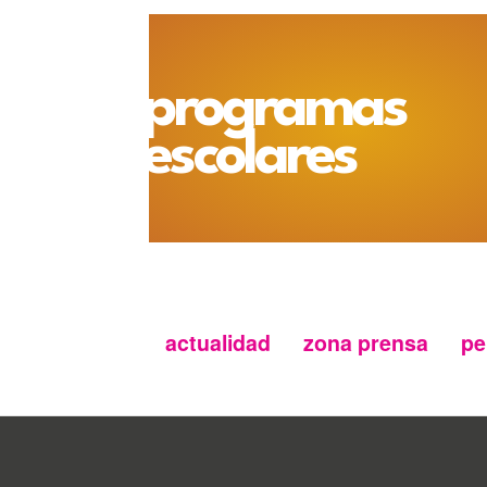
programas
escolares
actualidad
zona prensa
pe
Menu
secundario
FMC