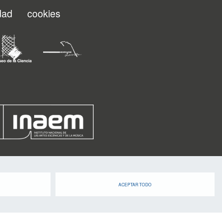
zar el normal desarrollo de la cita. Los
idad
cookies
al consumo y la posesión de sustancias
poyo de la unidad canina del Cuerpo
ocederán a realizar las actuaciones
e producirse infracciones. Asimismo,
orprendida en posesión de armas u otros
er un riesgo para la seguridad será
 y fuerzas de seguridad adoptarán las
ente, incluyendo, cuando los hechos
e delito, la detención. Los efectivos
ecinto también atenderán inmediatamente
ustracciones.
zará con la presencia de personal de
cinto para el apoyo en las labores de
e el desarrollo del evento, dentro del
ta materia previsto por la Fundación
 este año ha aumentado en un 50% la
rvicio.
ACEPTAR TODO
secutivo se instalará una ‘Oficina de
, un recurso impulsado por la Concejalía
la colaboración de Policía Nacional y
rza la seguridad de todas las personas