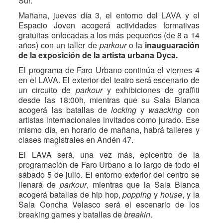
Sur.
Mañana, jueves día 3, el entorno del LAVA y el
Espacio Joven acogerá actividades formativas
gratuitas enfocadas a los más pequeños (de 8 a 14
años) con un taller de
parkour
o la
inauguaración
de la exposición de la artista urbana Dyca.
El programa de Faro Urbano continúa el viernes 4
en el LAVA. El exterior del teatro será escenario de
un circuito de
parkour
y exhibiciones de graffiti
desde las 18:00h, mientras que su Sala Blanca
acogerá las batallas de
locking
y
waacking
con
artistas internacionales invitados como jurado. Ese
mismo día, en horario de mañana, habrá talleres y
clases magistrales en Andén 47.
El LAVA será, una vez más, epicentro de la
programación de Faro Urbano a lo largo de todo el
sábado 5 de julio. El entorno exterior del centro se
llenará de
parkour
, mientras que la Sala Blanca
acogerá batallas de hip hop,
popping
y
house
, y la
Sala Concha Velasco será el escenario de los
breaking games y batallas de
breakin
.