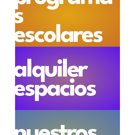
s
escolares
alquiler
espacios
nuestros