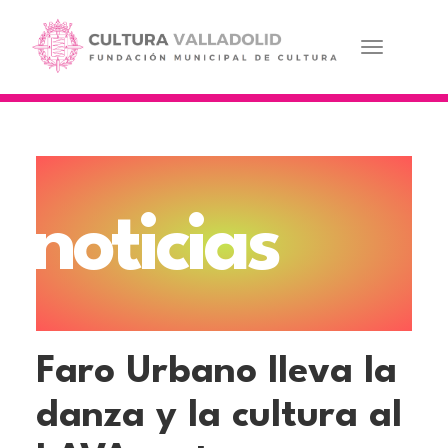
Pasar
al
contenido
Toggle navi
principal
noticias
Faro Urbano lleva la
danza y la cultura al