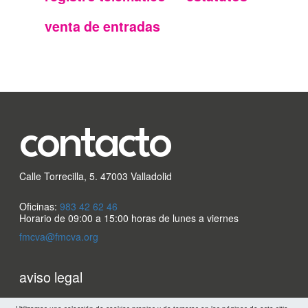
FMC
venta de entradas
contacto
Calle Torrecilla, 5. 47003 Valladolid
Oficinas:
983 42 62 46
Horario de 09:00 a 15:00 horas de lunes a viernes
fmcva@fmcva.org
Menu
aviso legal
mapa web