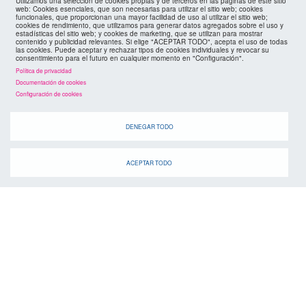
footer
Utilizamos una selección de cookies propias y de terceros en las páginas de este sitio
web: Cookies esenciales, que son necesarias para utilizar el sitio web; cookies
funcionales, que proporcionan una mayor facilidad de uso al utilizar el sitio web;
políticas de privacidad
cookies de rendimiento, que utilizamos para generar datos agregados sobre el uso y
FMC
estadísticas del sitio web; y cookies de marketing, que se utilizan para mostrar
contenido y publicidad relevantes. Si elige "ACEPTAR TODO", acepta el uso de todas
las cookies. Puede aceptar y rechazar tipos de cookies individuales y revocar su
cookies
consentimiento para el futuro en cualquier momento en "Configuración".
Política de privacidad
Documentación de cookies
Configuración de cookies
DENEGAR TODO
ACEPTAR TODO