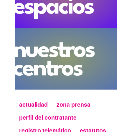
espacios
nuestros
centros
actualidad
zona prensa
Menu
perfil del contratante
secundario
registro telemático
estatutos