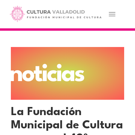
Pasar
al
contenido
Toggle navi
principal
noticias
La Fundación
Municipal de Cultura