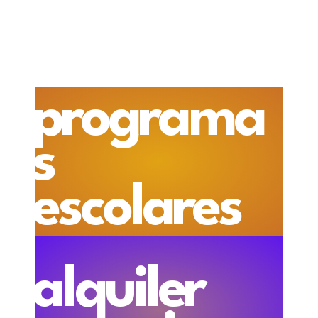
programa
s
escolares
alquiler