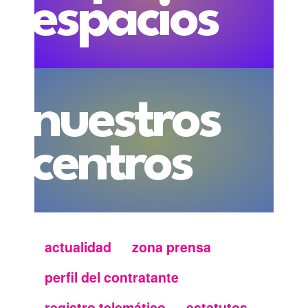
espacios
nuestros
centros
actualidad
zona prensa
Menu
perfil del contratante
secundario
registro telemático
estatutos