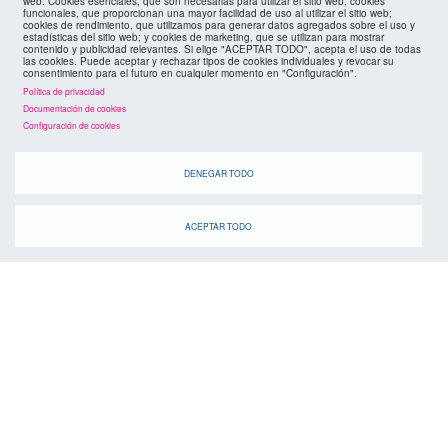
footer
mapa web
web: Cookies esenciales, que son necesarias para utilizar el sitio web; cookies
funcionales, que proporcionan una mayor facilidad de uso al utilizar el sitio web;
cookies de rendimiento, que utilizamos para generar datos agregados sobre el uso y
estadísticas del sitio web; y cookies de marketing, que se utilizan para mostrar
políticas de privacidad
FMC
contenido y publicidad relevantes. Si elige "ACEPTAR TODO", acepta el uso de todas
las cookies. Puede aceptar y rechazar tipos de cookies individuales y revocar su
consentimiento para el futuro en cualquier momento en "Configuración".
cookies
Política de privacidad
Documentación de cookies
Configuración de cookies
DENEGAR TODO
ACEPTAR TODO