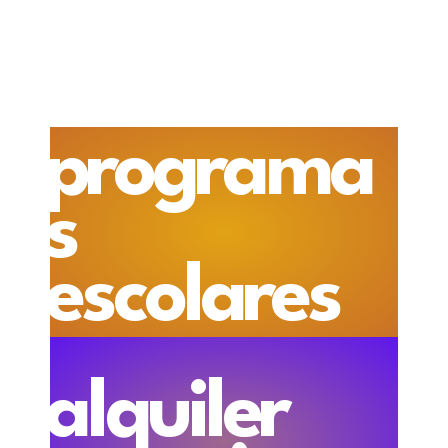
programa
s
escolares
alquiler