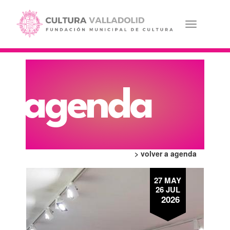
Pasar
al
contenido
Toggle navi
principal
agenda
> volver a agenda
27 MAY
26 JUL
2026