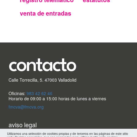
FMC
venta de entradas
contacto
Calle Torrecilla, 5. 47003 Valladolid
Oficinas:
983 42 62 46
Horario de 09:00 a 15:00 horas de lunes a viernes
fmcva@fmcva.org
Menu
aviso legal
Utilizamos una selección de cookies propias y de terceros en las páginas de este sitio