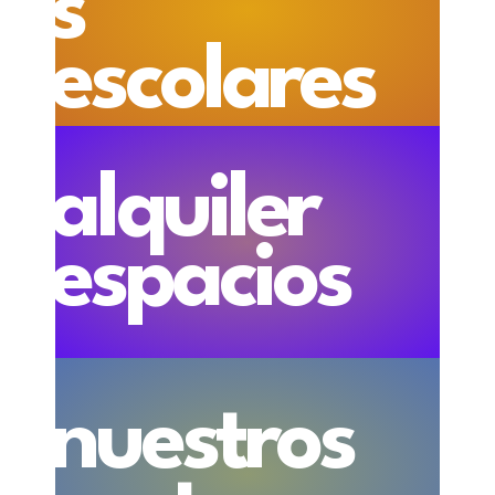
s
escolares
alquiler
espacios
nuestros