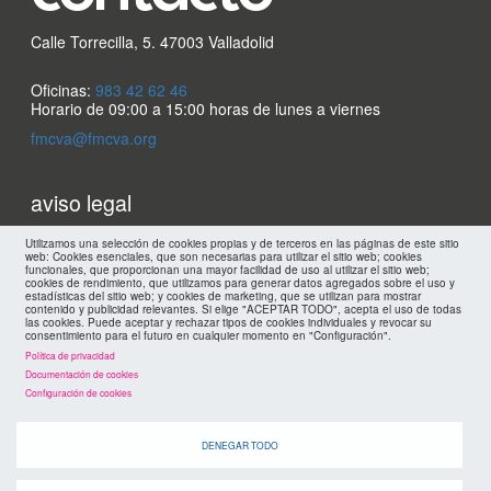
Calle Torrecilla, 5. 47003 Valladolid
Oficinas:
983 42 62 46
Horario de 09:00 a 15:00 horas de lunes a viernes
fmcva@fmcva.org
Menu
aviso legal
footer
mapa web
Utilizamos una selección de cookies propias y de terceros en las páginas de este sitio
web: Cookies esenciales, que son necesarias para utilizar el sitio web; cookies
funcionales, que proporcionan una mayor facilidad de uso al utilizar el sitio web;
cookies de rendimiento, que utilizamos para generar datos agregados sobre el uso y
políticas de privacidad
estadísticas del sitio web; y cookies de marketing, que se utilizan para mostrar
FMC
contenido y publicidad relevantes. Si elige "ACEPTAR TODO", acepta el uso de todas
las cookies. Puede aceptar y rechazar tipos de cookies individuales y revocar su
consentimiento para el futuro en cualquier momento en "Configuración".
cookies
Política de privacidad
Documentación de cookies
Configuración de cookies
DENEGAR TODO