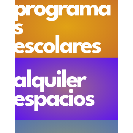
programa
s
escolares
alquiler
espacios