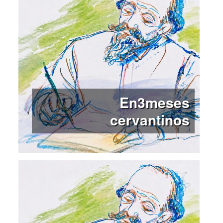
Especiales
Construcción de marionetas:
Martí Doy
Confección de vestuario:
A.I.T. y Laura García
Construcción de escenografía
: Oscar Hernández
(Ou), Jorba-Miró
Transportes
: Pax 4Events
Firmamento es una producción de La Veronal en
coproducción con Grec 2023 Festival de Barcelona –
Institut de Cultura Ajuntament de Barcelona, Oriente
Occidente Dance Festival, Centro de Cultura
Contemporánea Condeduque, Mercat de les Flors,
Temporada Alta – Festival internacional de Catalunya,
En3meses
Girona/Salt, Les Théâtres de la Ville de Luxembourg,
Chaillot Théâtre National de la Danse, Festival
cervantinos
Equilibrio - Fondazione Musica per Roma, Hessisches
Staatsballett in the frame of Tanzplattform RheinMain,
Triennale Milano
Con la colaboración de Graner – Fàbriques de
Creació y Teatre L’Artesà
Con el apoyo de INAEM – Ministerio de Cultura de
España e ICEC – Departament de Cultura de la
Generalitat de Catalunya