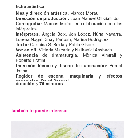
ficha artística
Idea y dirección artística:
Marcos Morau
Dirección de producción:
Juan Manuel Gil Galindo
Coreografía:
Marcos Morau en colaboración con las
intérpretes
Intérpretes:
Àngela Boix, Jon López, Núria Navarra,
Lorena Nogal, Shay Partush, Marina Rodríguez
Texto:
Carmina S. Belda y Pablo Gisbert
Voz en off
: Victoria Macarte y Nathaniel Ansbach
Asistencia de dramaturgia:
Mònica Almirall y
Roberto Fratini
Dirección técnica y diseño de iluminación:
Bernat
Jansà
Regidor de escena, maquinaria y efectos
especiales:
David Pascual
duración >
75 minutos
Soporte técnico en gira:
Mirko Zeni
Diseño sonoro y música original:
Juan Cristóbal
Saavedra
Música:
Laurie Anderson
Diseño de escenografía:
Max Glaenzel
también te puede interesar
Diseño de vestuario:
Silvia Delagneau
Ilustración animada:
Marc Salicrú
Producción y logística:
Cristina Goñi Adot y Àngela
Boix
Confección de cascos y máscaras:
Gadget Efectos