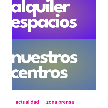
alquiler
espacios
nuestros
centros
actualidad
zona prensa
Menu