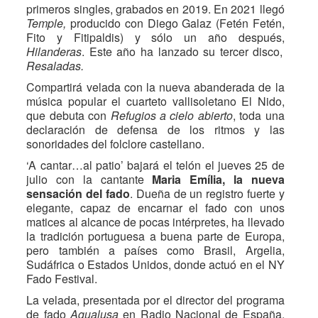
primeros singles, grabados en 2019. En 2021 llegó
Temple,
producido con Diego Galaz (Fetén Fetén,
Fito y Fitipaldis) y sólo un año después,
Hilanderas
. Este año ha lanzado su tercer disco,
Resaladas.
Compartirá velada con la nueva abanderada de la
música popular el cuarteto vallisoletano El Nido,
que debuta con
Refugios a cielo abierto
, toda una
declaración de defensa de los ritmos y las
sonoridades del folclore castellano.
‘A cantar…al patio’ bajará el telón el jueves 25 de
julio con la cantante
Maria Emília, la nueva
sensación del fado
. Dueña de un registro fuerte y
elegante, capaz de encarnar el fado con unos
matices al alcance de pocas intérpretes, ha llevado
la tradición portuguesa a buena parte de Europa,
pero también a países como Brasil, Argelia,
Sudáfrica o Estados Unidos, donde actuó en el NY
Fado Festival.
La velada, presentada por el director del programa
de fado
Agualusa
en Radio Nacional de España,