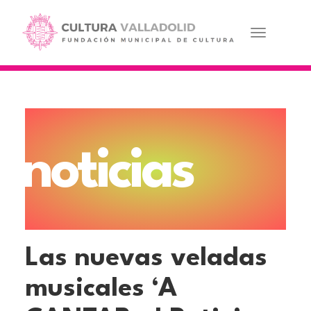
Pasar
al
contenido
Toggle navi
principal
noticias
Las nuevas veladas
musicales ‘A