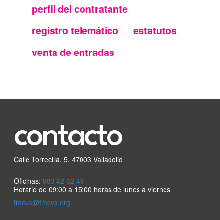
perfil del contratante
secundario
registro telemático
estatutos
FMC
venta de entradas
contacto
Calle Torrecilla, 5. 47003 Valladolid
Oficinas:
983 42 62 46
Horario de 09:00 a 15:00 horas de lunes a viernes
fmcva@fmcva.org