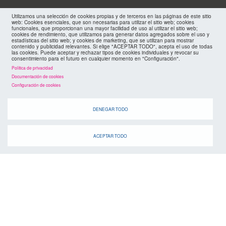
Menu
aviso legal
Utilizamos una selección de cookies propias y de terceros en las páginas de este sitio
web: Cookies esenciales, que son necesarias para utilizar el sitio web; cookies
funcionales, que proporcionan una mayor facilidad de uso al utilizar el sitio web;
footer
mapa web
cookies de rendimiento, que utilizamos para generar datos agregados sobre el uso y
estadísticas del sitio web; y cookies de marketing, que se utilizan para mostrar
contenido y publicidad relevantes. Si elige "ACEPTAR TODO", acepta el uso de todas
políticas de privacidad
las cookies. Puede aceptar y rechazar tipos de cookies individuales y revocar su
FMC
consentimiento para el futuro en cualquier momento en "Configuración".
Política de privacidad
cookies
Documentación de cookies
Configuración de cookies
DENEGAR TODO
ACEPTAR TODO