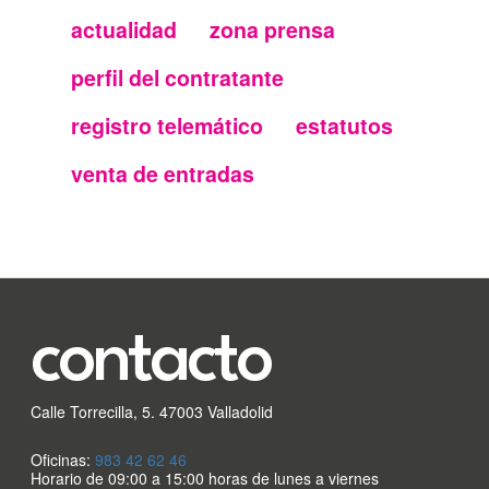
actualidad
zona prensa
Menu
perfil del contratante
secundario
registro telemático
estatutos
FMC
venta de entradas
contacto
Calle Torrecilla, 5. 47003 Valladolid
Oficinas:
983 42 62 46
Horario de 09:00 a 15:00 horas de lunes a viernes