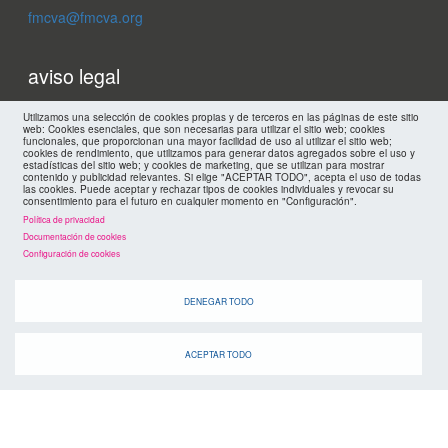
fmcva@fmcva.org
Menu
aviso legal
footer
mapa web
Utilizamos una selección de cookies propias y de terceros en las páginas de este sitio
web: Cookies esenciales, que son necesarias para utilizar el sitio web; cookies
funcionales, que proporcionan una mayor facilidad de uso al utilizar el sitio web;
cookies de rendimiento, que utilizamos para generar datos agregados sobre el uso y
políticas de privacidad
FMC
estadísticas del sitio web; y cookies de marketing, que se utilizan para mostrar
contenido y publicidad relevantes. Si elige "ACEPTAR TODO", acepta el uso de todas
las cookies. Puede aceptar y rechazar tipos de cookies individuales y revocar su
cookies
consentimiento para el futuro en cualquier momento en "Configuración".
Política de privacidad
Documentación de cookies
Configuración de cookies
DENEGAR TODO
ACEPTAR TODO