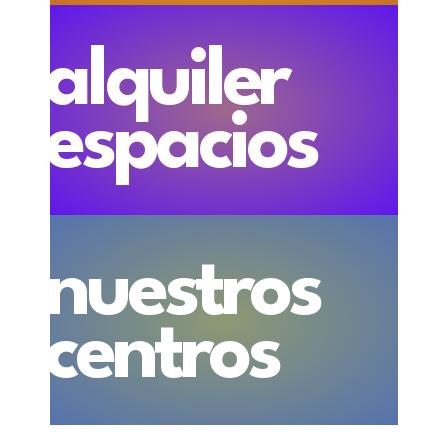
alquiler
espacios
nuestros
centros