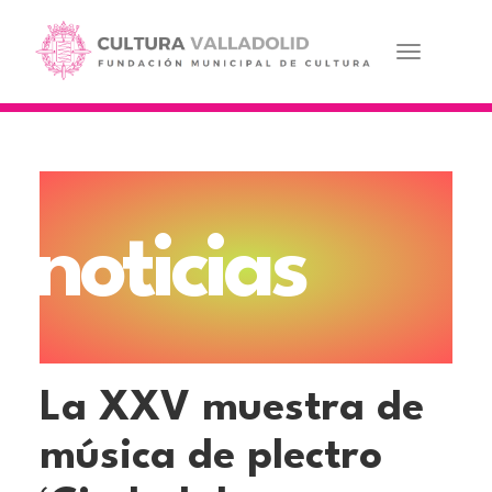
Pasar
al
contenido
Toggle navi
principal
noticias
La XXV muestra de
música de plectro