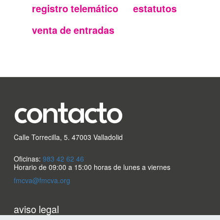
secundario
registro telemático
estatutos
FMC
venta de entradas
contacto
Calle Torrecilla, 5. 47003 Valladolid
Oficinas:
983 42 62 46
Horario de 09:00 a 15:00 horas de lunes a viernes
fmcva@fmcva.org
Menu
aviso legal