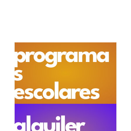
programa
s
escolares
alquiler