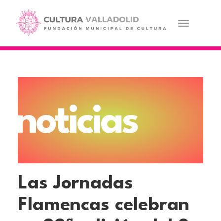
Pasar
al
contenido
Toggle navi
principal
noticias
Las Jornadas
Flamencas celebran