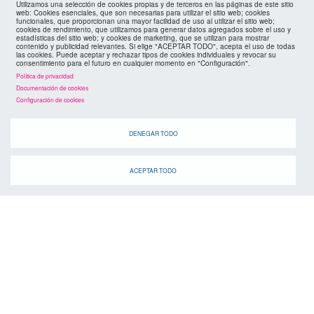
Utilizamos una selección de cookies propias y de terceros en las páginas de este sitio
footer
mapa web
web: Cookies esenciales, que son necesarias para utilizar el sitio web; cookies
funcionales, que proporcionan una mayor facilidad de uso al utilizar el sitio web;
cookies de rendimiento, que utilizamos para generar datos agregados sobre el uso y
estadísticas del sitio web; y cookies de marketing, que se utilizan para mostrar
políticas de privacidad
FMC
contenido y publicidad relevantes. Si elige "ACEPTAR TODO", acepta el uso de todas
las cookies. Puede aceptar y rechazar tipos de cookies individuales y revocar su
consentimiento para el futuro en cualquier momento en "Configuración".
cookies
Política de privacidad
Documentación de cookies
Configuración de cookies
DENEGAR TODO
ACEPTAR TODO