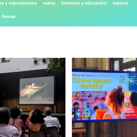
s y exposiciones
teatro
literatura y educación
música
y fiestas