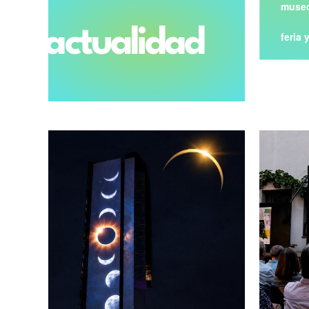
museo
actualidad
feria 