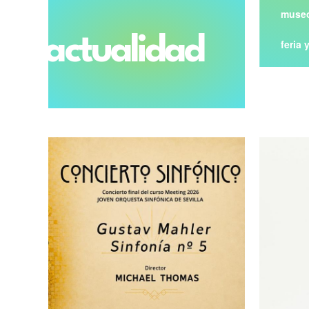
museo
actualidad
feria 