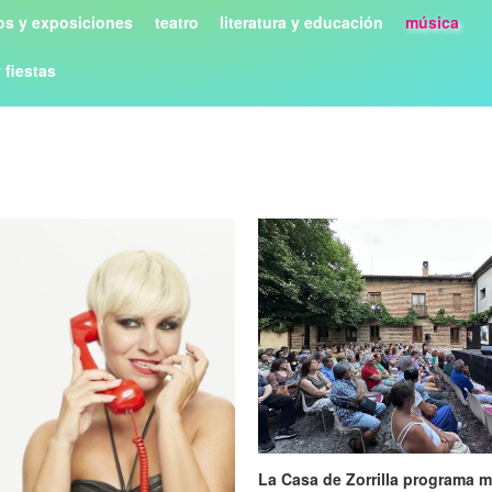
s y exposiciones
teatro
literatura y educación
música
y fiestas
La Casa de Zorrilla programa m