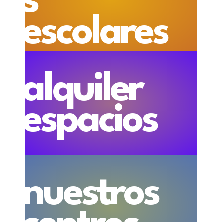
s
escolares
alquiler
espacios
nuestros