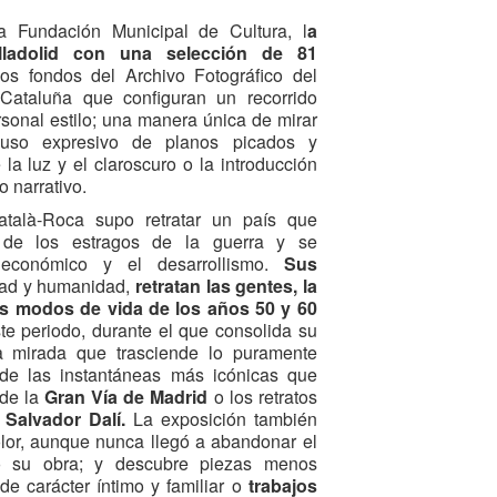
 Fundación Municipal de Cultura, l
a
lladolid con una selección de 81
os fondos del Archivo Fotográfico del
Cataluña que configuran un recorrido
rsonal estilo; una manera única de mirar
uso expresivo de planos picados y
la luz y el claroscuro o la introducción
 narrativo.
talà-Roca supo retratar un país que
de los estragos de la guerra y se
económico y el desarrollismo.
Sus
dad y humanidad,
retratan las gentes, la
los modos de vida de los años 50 y 60
e periodo, durante el que consolida su
na mirada que trasciende lo puramente
de las instantáneas más icónicas que
 de la
Gran Vía de Madrid
o los retratos
o
Salvador Dalí.
La exposición también
olor, aunque nunca llegó a abandonar el
 su obra; y descubre piezas menos
de carácter íntimo y familiar o
trabajos