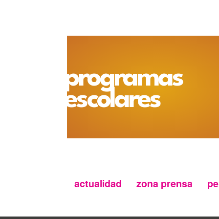
programas
escolares
actualidad
zona prensa
pe
Menu