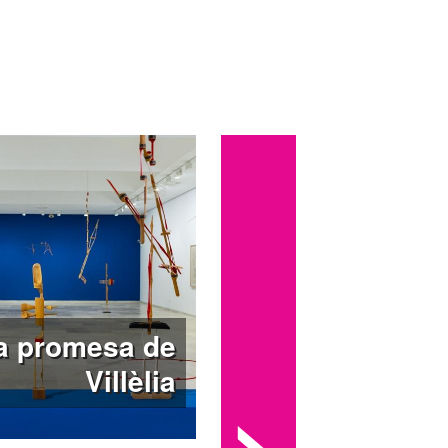
te su estancia en Nueva York
en los
 presenta así como una oportunidad única
oletano pueda redescubrir a Francesc
l de Artes Plásticas en 1983, a través
ía española del siglo XX.
adas gratuitas para público general de
:00h (sin necesidad de reserva previa).
 concertar la visita a través del correo
cva.org
a promesa de
Villèlia
>