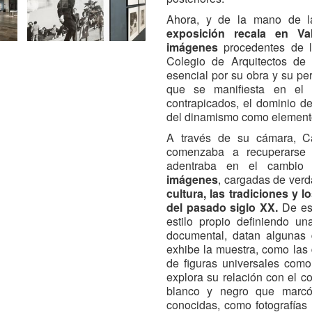
Ahora, y de la mano de la
exposición recala en Va
imágenes
procedentes de l
Colegio de Arquitectos de 
esencial por su obra y su pe
que se manifiesta en el 
contrapicados, el dominio de 
del dinamismo como elemento
A través de su cámara, Ca
comenzaba a recuperarse 
adentraba en el cambio 
imágenes
, cargadas de ver
cultura, las tradiciones y 
del pasado siglo XX.
De est
estilo propio definiendo u
documental, datan algunas 
exhibe la muestra, como las
de figuras universales com
explora su relación con el c
blanco y negro que marcó
conocidas, como fotografías 