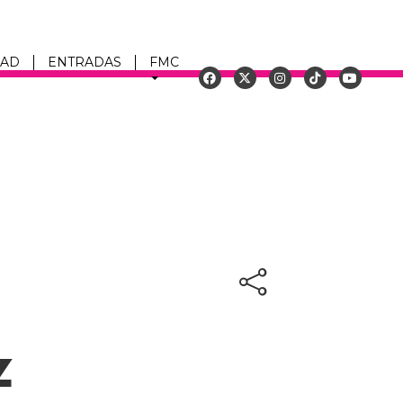
DAD
ENTRADAS
FMC
u
z