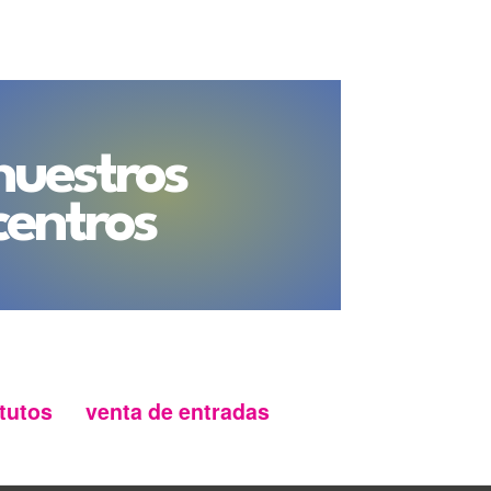
nuestros
centros
tutos
venta de entradas