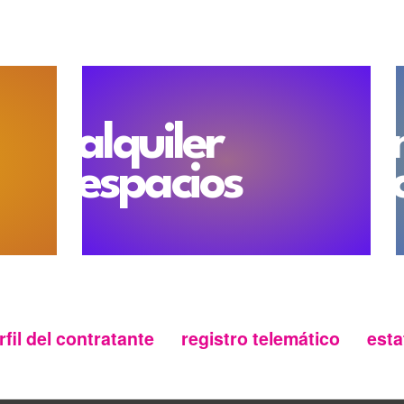
alquiler
espacios
rfil del contratante
registro telemático
esta