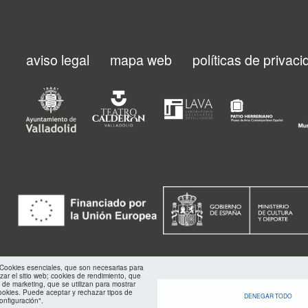
aviso legal
mapa web
políticas de privac
Menu
footer
FMC
: Cookies esenciales, que son necesarias para
izar el sitio web; cookies de rendimiento, que
 de marketing, que se utilizan para mostrar
ookies. Puede aceptar y rechazar tipos de
DENEGAR TODO
onfiguración".