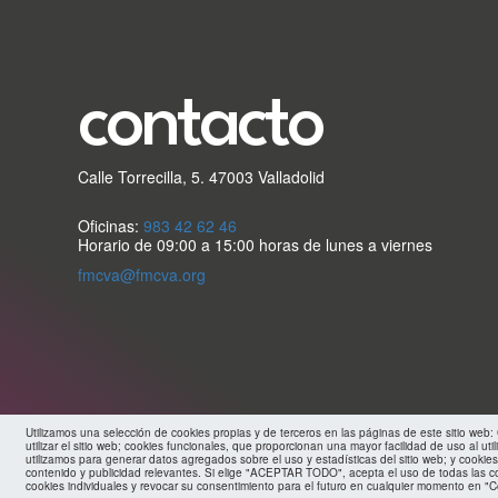
secundario
FMC
contacto
Calle Torrecilla, 5. 47003 Valladolid
Oficinas:
983 42 62 46
Horario de 09:00 a 15:00 horas de lunes a viernes
fmcva@fmcva.org
Utilizamos una selección de cookies propias y de terceros en las páginas de este sitio web
utilizar el sitio web; cookies funcionales, que proporcionan una mayor facilidad de uso al util
utilizamos para generar datos agregados sobre el uso y estadísticas del sitio web; y cookies
contenido y publicidad relevantes. Si elige "ACEPTAR TODO", acepta el uso de todas las c
cookies individuales y revocar su consentimiento para el futuro en cualquier momento en "C