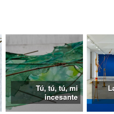
realizados en color duran
años 80.
‘La lucidez en la mirada’ se
para que el público vallis
Català-Roca, Premio Naciona
de su aportación a la fotograf
Visitas guiadas
La FMC organiza visitas gui
miércoles a domingo a las 20
Los grupos organizados pueden
electrónico exposiciones@fm
Tú, tú, tú, mi
L
incesante