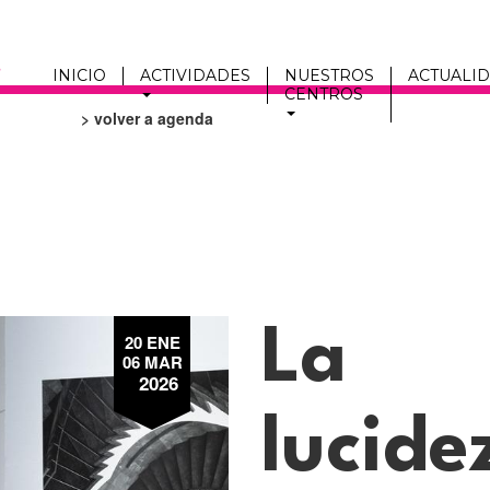
INICIO
ACTIVIDADES
NUESTROS
ACTUALI
CENTROS
> volver a agenda
Men
fmc
La
20 ENE
06 MAR
2026
lucide