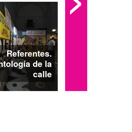
Referentes.
ntología de la
calle