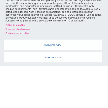
Utilizamos una selección de cookies propias y de terceros en las páginas de este sitio
web: Cookies esenciales, que son necesarias para utilizar el sitio web; cookies
funcionales, que proporcionan una mayor facilidad de uso al utilizar el sitio web;
cookies de rendimiento, que utilizamos para generar datos agregados sobre el uso y
estadísticas del sitio web; y cookies de marketing, que se utilizan para mostrar
contenido y publicidad relevantes. Si elige "ACEPTAR TODO", acepta el uso de todas
las cookies. Puede aceptar y rechazar tipos de cookies individuales y revocar su
consentimiento para el futuro en cualquier momento en "Configuración".
Política de privacidad
Documentación de cookies
Configuración de cookies
agenda
DENEGAR TODO
ACEPTAR TODO
Cuando