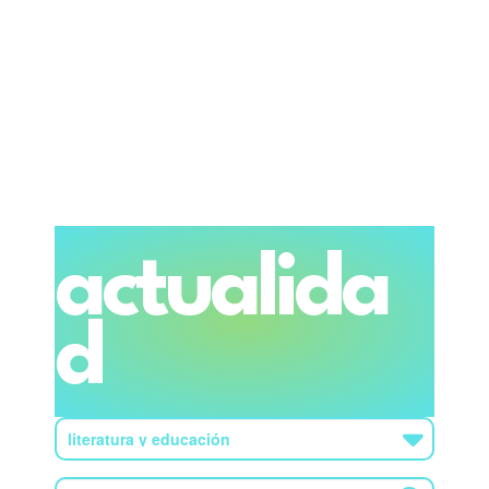
actualida
d