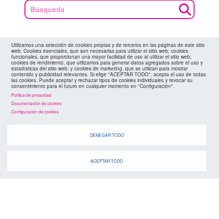
Utilizamos una selección de cookies propias y de terceros en las páginas de este sitio
suscríbete a la
web: Cookies esenciales, que son necesarias para utilizar el sitio web; cookies
canal de telegram
agenda
funcionales, que proporcionan una mayor facilidad de uso al utilizar el sitio web;
cookies de rendimiento, que utilizamos para generar datos agregados sobre el uso y
> ver todos los eventos
estadísticas del sitio web; y cookies de marketing, que se utilizan para mostrar
contenido y publicidad relevantes. Si elige "ACEPTAR TODO", acepta el uso de todas
las cookies. Puede aceptar y rechazar tipos de cookies individuales y revocar su
consentimiento para el futuro en cualquier momento en "Configuración".
Política de privacidad
Documentación de cookies
28 OCT
Configuración de cookies
30 AGO
DENEGAR TODO
ACEPTAR TODO