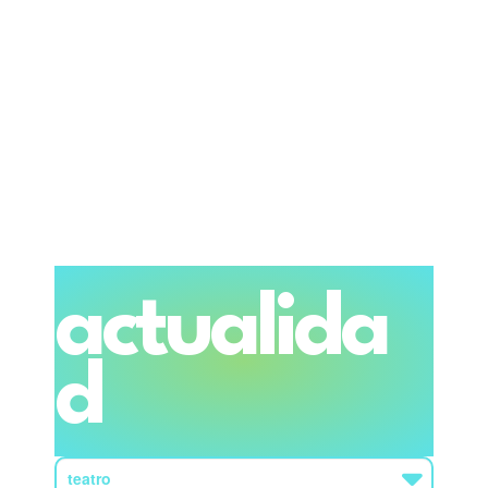
actualida
d