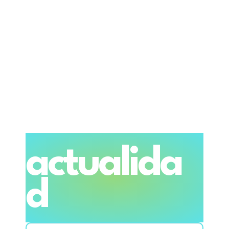
actualida
d