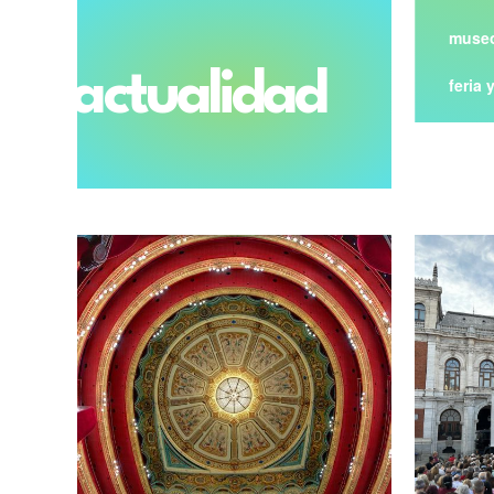
museo
actualidad
feria 