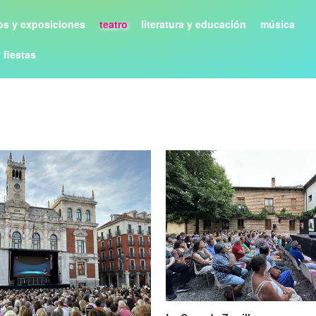
s y exposiciones
teatro
literatura y educación
música
y fiestas