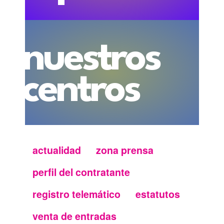
nuestros
centros
actualidad
zona prensa
Menu
perfil del contratante
secundario
registro telemático
estatutos
FMC
venta de entradas