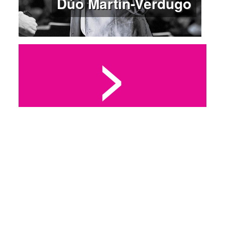
Dúo Martín-Verdugo
>