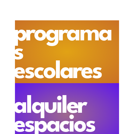
programa
s
escolares
alquiler
espacios