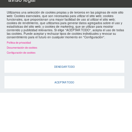
footer
mapa web
Utilizamos una selección de cookies propias y de terceros en las páginas de este sitio
web: Cookies esenciales, que son necesarias para utilizar el sitio web; cookies
funcionales, que proporcionan una mayor facilidad de uso al utilizar el sitio web;
políticas de privacidad
cookies de rendimiento, que utilizamos para generar datos agregados sobre el uso y
FMC
estadísticas del sitio web; y cookies de marketing, que se utilizan para mostrar
contenido y publicidad relevantes. Si elige "ACEPTAR TODO", acepta el uso de todas
las cookies. Puede aceptar y rechazar tipos de cookies individuales y revocar su
cookies
consentimiento para el futuro en cualquier momento en "Configuración".
Política de privacidad
Documentación de cookies
Configuración de cookies
DENEGAR TODO
ACEPTAR TODO