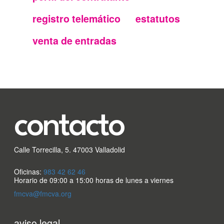
secundario
registro telemático
estatutos
FMC
venta de entradas
contacto
Calle Torrecilla, 5. 47003 Valladolid
Oficinas:
983 42 62 46
Horario de 09:00 a 15:00 horas de lunes a viernes
fmcva@fmcva.org
Menu
aviso legal