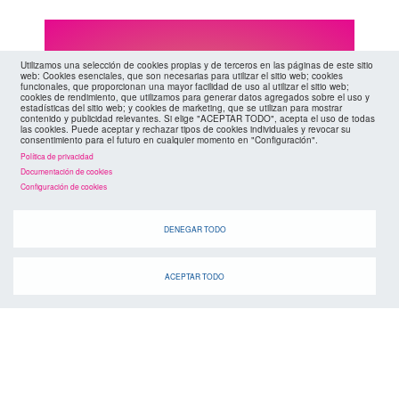
Utilizamos una selección de cookies propias y de terceros en las páginas de este sitio
agenda
web: Cookies esenciales, que son necesarias para utilizar el sitio web; cookies
funcionales, que proporcionan una mayor facilidad de uso al utilizar el sitio web;
cookies de rendimiento, que utilizamos para generar datos agregados sobre el uso y
estadísticas del sitio web; y cookies de marketing, que se utilizan para mostrar
contenido y publicidad relevantes. Si elige "ACEPTAR TODO", acepta el uso de todas
las cookies. Puede aceptar y rechazar tipos de cookies individuales y revocar su
consentimiento para el futuro en cualquier momento en "Configuración".
Política de privacidad
Documentación de cookies
Configuración de cookies
Cuando
DENEGAR TODO
ACEPTAR TODO
suscríbete a la
canal de telegram
agenda