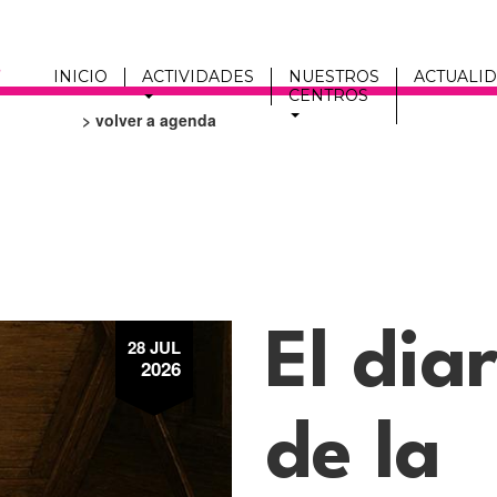
INICIO
ACTIVIDADES
NUESTROS
ACTUALI
CENTROS
> volver a agenda
Men
fmc
El dia
28 JUL
2026
de la