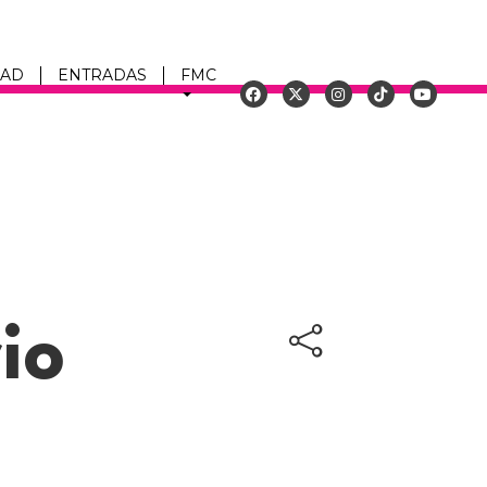
DAD
ENTRADAS
FMC
u
rio