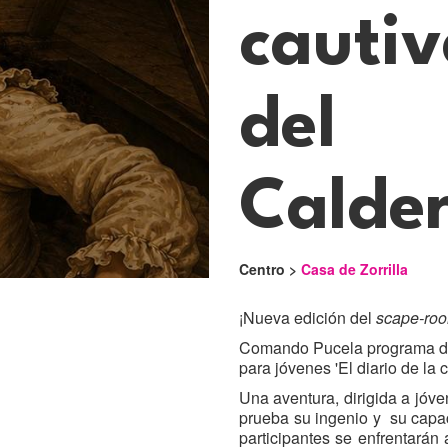
cauti
del
Calde
Centro >
Casa de Zorrilla
¡Nueva edición del
scape-ro
Comando Pucela programa d
para jóvenes 'El diario de la 
Una aventura, dirigida a jóv
prueba su ingenio y su capac
participantes se enfrentarán