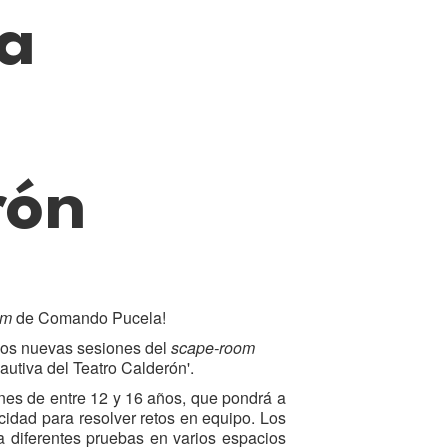
va
rón
om
de Comando Pucela!
os nuevas sesiones del
scape-room
cautiva del Teatro Calderón'.
enes de entre 12 y 16 años, que pondrá a
idad para resolver retos en equipo. Los
 a diferentes pruebas en varios espacios