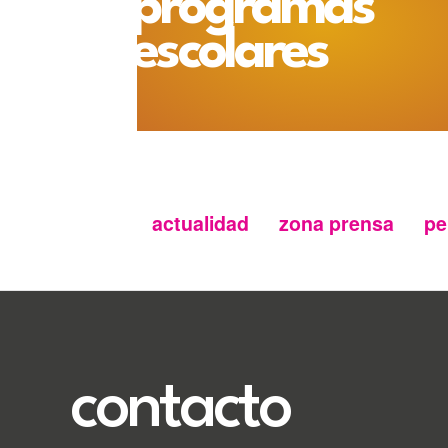
programas
escolares
actualidad
zona prensa
pe
Menu
secundario
FMC
contacto