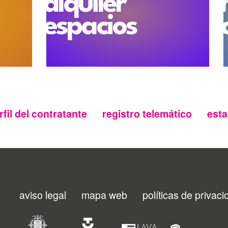
alquiler
espacios
rfil del contratante
registro telemático
esta
aviso legal
mapa web
políticas de privac
Menu