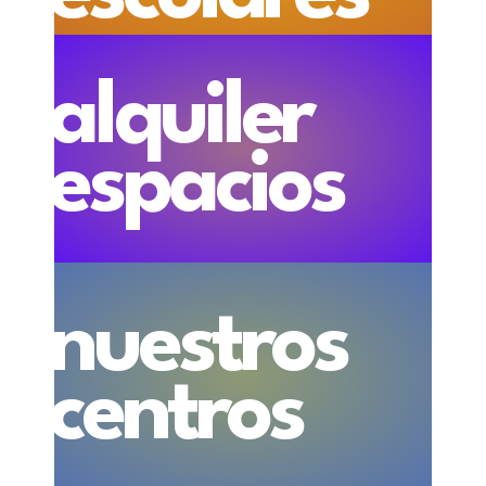
alquiler
espacios
nuestros
centros