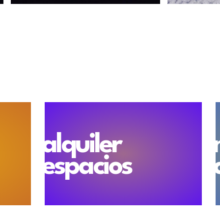
alquiler
espacios