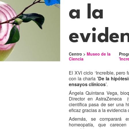
a la
eviden
Centro >
Museo de la
Prog
Ciencia
'Incr
El XVI ciclo ‘Increíble, pero
con la charla
’De la hipótesi
ensayos clínicos
’.
Ángela Quintana Vega, bio
Director en AstraZeneca (
científica pasa de ser una h
eficaz gracias a la evidencia
Además, se comparará es
homeopatía, que carecen 