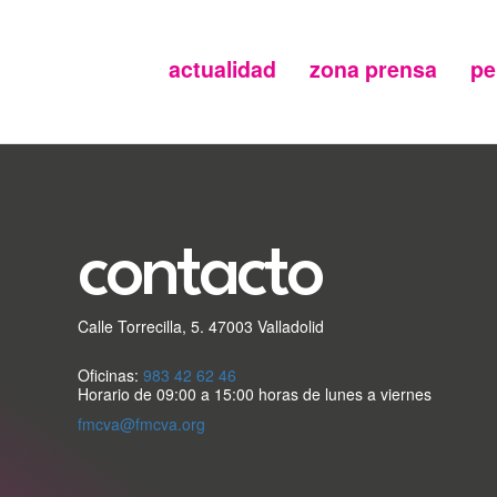
actualidad
zona prensa
pe
Menu
secundario
FMC
contacto
Calle Torrecilla, 5. 47003 Valladolid
Oficinas:
983 42 62 46
Horario de 09:00 a 15:00 horas de lunes a viernes
fmcva@fmcva.org