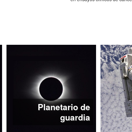
En 2024 publicó Cienciagra
versión en inglés, Scienceg
de cien profesiones para g
carrera en las ciencias de la 
Planetario de
guardia