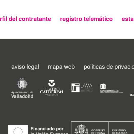
rfil del contratante
registro telemático
esta
aviso legal
mapa web
políticas de privac
Menu
footer
FMC