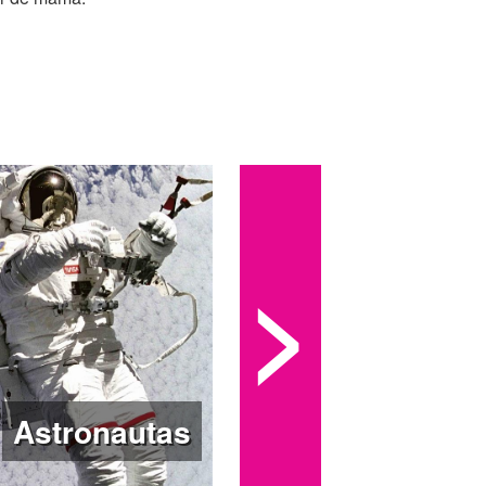
mers (Caligrama) y, recientemente, su
ramers (Springer), obras que reúnen más
uiar a quienes desean desarrollar una
naturaleza y de la salud.
>
Astronautas