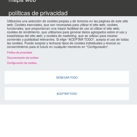
footer
políticas de privacidad
FMC
Utilizamos una selección de cookies propias y de terceros en las páginas de este sitio
cookies
web: Cookies esenciales, que son necesarias para utilizar el sitio web; cookies
funcionales, que proporcionan una mayor facilidad de uso al utilizar el sitio web;
cookies de rendimiento, que utilizamos para generar datos agregados sobre el uso y
estadísticas del sitio web; y cookies de marketing, que se utilizan para mostrar
contenido y publicidad relevantes. Si elige "ACEPTAR TODO", acepta el uso de todas
las cookies. Puede aceptar y rechazar tipos de cookies individuales y revocar su
consentimiento para el futuro en cualquier momento en "Configuración".
Política de privacidad
Documentación de cookies
Configuración de cookies
DENEGAR TODO
ACEPTAR TODO