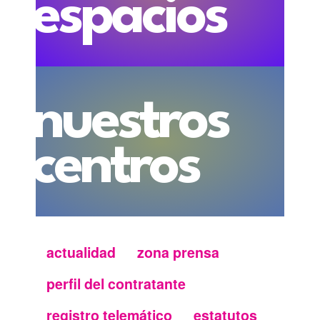
espacios
nuestros
centros
actualidad
zona prensa
Menu
perfil del contratante
secundario
registro telemático
estatutos