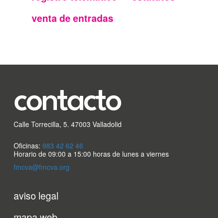
FMC
venta de entradas
contacto
Calle Torrecilla, 5. 47003 Valladolid
Oficinas:
983 42 62 46
Horario de 09:00 a 15:00 horas de lunes a viernes
fmcva@fmcva.org
Menu
aviso legal
mapa web