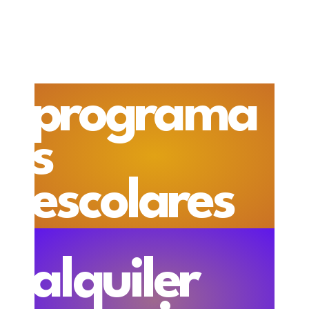
programa
s
escolares
alquiler