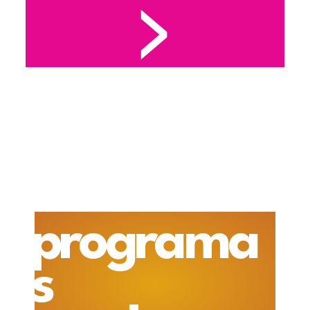
>
programa
s