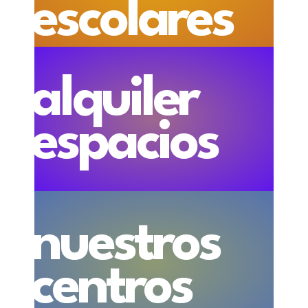
escolares
alquiler
espacios
nuestros
centros