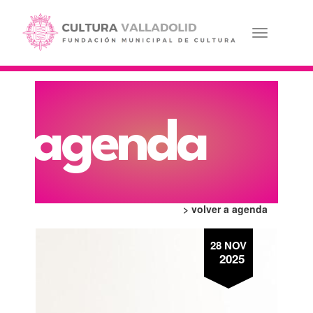
Pasar
al
contenido
Toggle navi
principal
agenda
> volver a agenda
28 NOV
2025