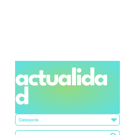
actualida
d