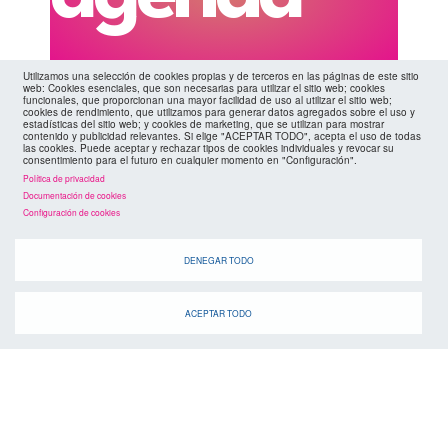
Utilizamos una selección de cookies propias y de terceros en las páginas de este sitio
web: Cookies esenciales, que son necesarias para utilizar el sitio web; cookies
Cuando
funcionales, que proporcionan una mayor facilidad de uso al utilizar el sitio web;
cookies de rendimiento, que utilizamos para generar datos agregados sobre el uso y
estadísticas del sitio web; y cookies de marketing, que se utilizan para mostrar
contenido y publicidad relevantes. Si elige "ACEPTAR TODO", acepta el uso de todas
las cookies. Puede aceptar y rechazar tipos de cookies individuales y revocar su
consentimiento para el futuro en cualquier momento en "Configuración".
Política de privacidad
Documentación de cookies
Configuración de cookies
DENEGAR TODO
suscríbete a la
canal de telegram
agenda
ACEPTAR TODO
> ver todos los eventos
07 AGO