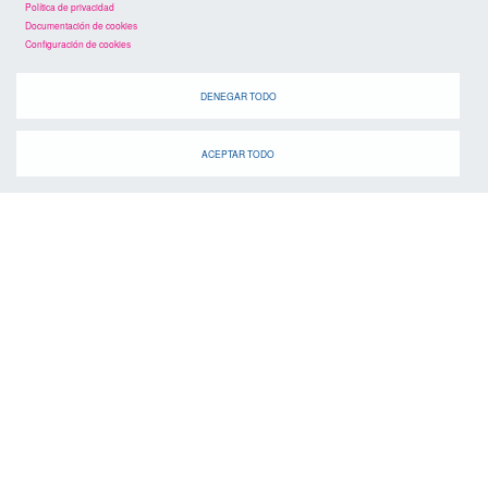
Política de privacidad
Documentación de cookies
Configuración de cookies
DENEGAR TODO
ACEPTAR TODO
agenda
Cuando