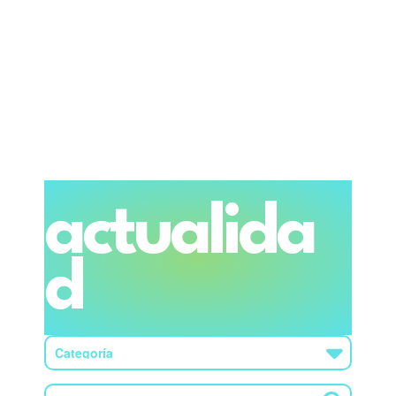
actualida
d