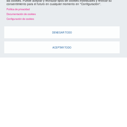
las cookies. Puede aceptar y rechazar tipos de cookies individuales y revocar su
consentimiento para el futuro en cualquier momento en "Configuración".
Política de privacidad
Documentación de cookies
Configuración de cookies
agenda
DENEGAR TODO
ACEPTAR TODO
Cuando
suscríbete a la
canal de telegram
agenda