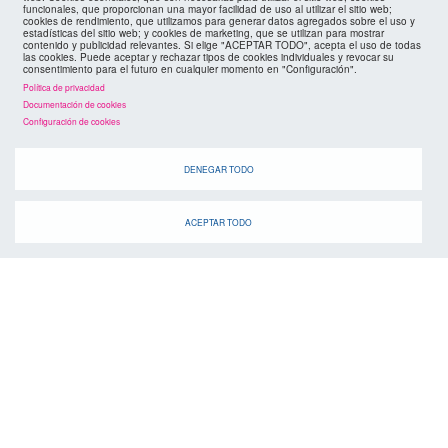
funcionales, que proporcionan una mayor facilidad de uso al utilizar el sitio web;
cookies de rendimiento, que utilizamos para generar datos agregados sobre el uso y
estadísticas del sitio web; y cookies de marketing, que se utilizan para mostrar
contenido y publicidad relevantes. Si elige "ACEPTAR TODO", acepta el uso de todas
las cookies. Puede aceptar y rechazar tipos de cookies individuales y revocar su
consentimiento para el futuro en cualquier momento en "Configuración".
Política de privacidad
Documentación de cookies
Configuración de cookies
DENEGAR TODO
ACEPTAR TODO
agenda
Cuando