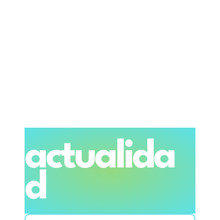
actualida
d