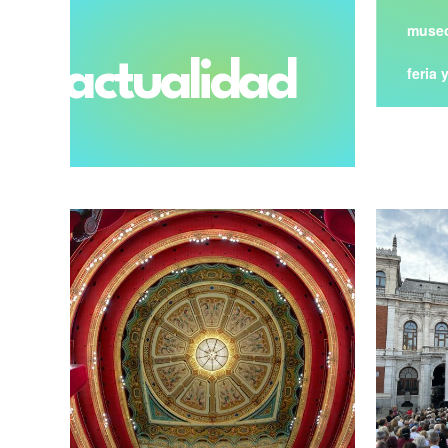
museo
actualidad
feria 