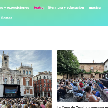
s y exposiciones
teatro
literatura y educación
música
y fiestas
La Casa de Zorrilla programa m