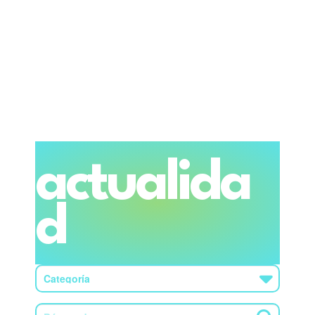
actualida
d