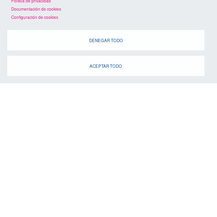
Política de privacidad
Documentación de cookies
Configuración de cookies
DENEGAR TODO
ACEPTAR TODO
agenda
Cuando