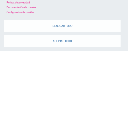
Política de privacidad
Documentación de cookies
Configuración de cookies
DENEGAR TODO
agenda
ACEPTAR TODO
Cuando
suscríbete a la
canal de telegram