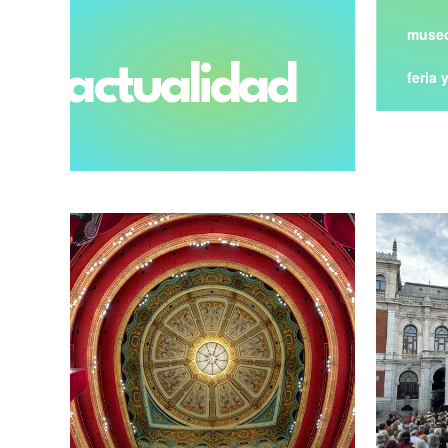
museo
actualidad
feria 