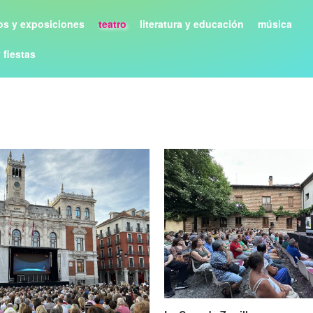
s y exposiciones
teatro
literatura y educación
música
y fiestas