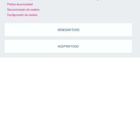
Política de privacidad
Documentación de cookies
Configuración de cookies
DENEGAR TODO
agenda
ACEPTAR TODO
Cuando
suscríbete a la
canal de telegram