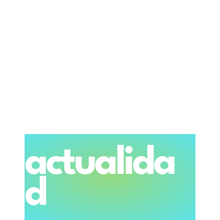
actualida
d