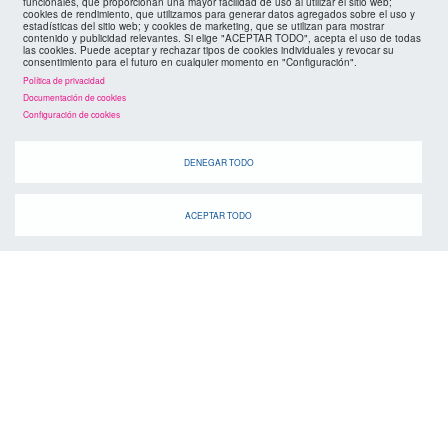
funcionales, que proporcionan una mayor facilidad de uso al utilizar el sitio web;
cookies de rendimiento, que utilizamos para generar datos agregados sobre el uso y
estadísticas del sitio web; y cookies de marketing, que se utilizan para mostrar
contenido y publicidad relevantes. Si elige "ACEPTAR TODO", acepta el uso de todas
las cookies. Puede aceptar y rechazar tipos de cookies individuales y revocar su
consentimiento para el futuro en cualquier momento en "Configuración".
Política de privacidad
Documentación de cookies
suscríbete a la
canal de telegram
Configuración de cookies
agenda
> ver todos los eventos
DENEGAR TODO
ACEPTAR TODO
07 AGO