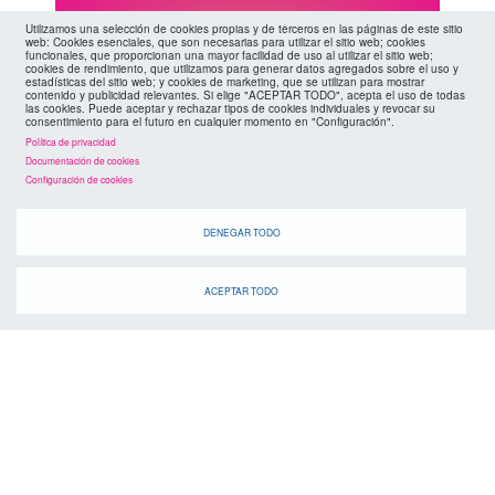
Utilizamos una selección de cookies propias y de terceros en las páginas de este sitio
web: Cookies esenciales, que son necesarias para utilizar el sitio web; cookies
agenda
funcionales, que proporcionan una mayor facilidad de uso al utilizar el sitio web;
cookies de rendimiento, que utilizamos para generar datos agregados sobre el uso y
estadísticas del sitio web; y cookies de marketing, que se utilizan para mostrar
contenido y publicidad relevantes. Si elige "ACEPTAR TODO", acepta el uso de todas
las cookies. Puede aceptar y rechazar tipos de cookies individuales y revocar su
consentimiento para el futuro en cualquier momento en "Configuración".
Política de privacidad
Documentación de cookies
Configuración de cookies
Cuando
DENEGAR TODO
ACEPTAR TODO
suscríbete a la
canal de telegram
agenda
> ver todos los eventos