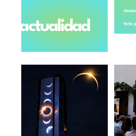
museo
actualidad
feria 