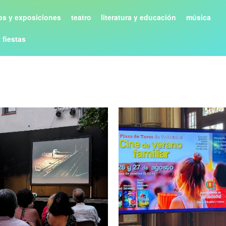
s y exposiciones
teatro
literatura y educación
música
y fiestas