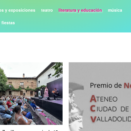
s y exposiciones
teatro
literatura y educación
música
y fiestas