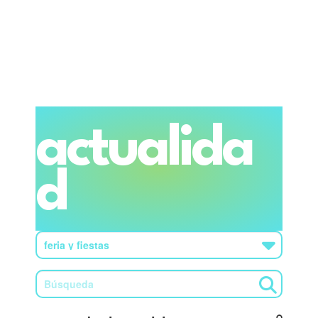
actualida
d