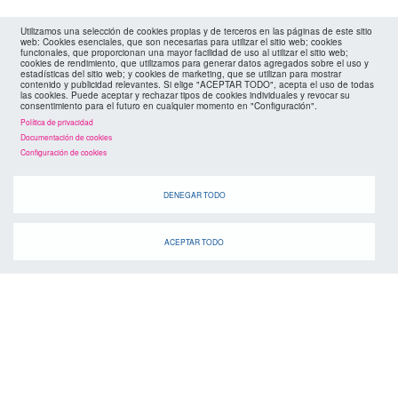
Utilizamos una selección de cookies propias y de terceros en las páginas de este sitio
web: Cookies esenciales, que son necesarias para utilizar el sitio web; cookies
funcionales, que proporcionan una mayor facilidad de uso al utilizar el sitio web;
cookies de rendimiento, que utilizamos para generar datos agregados sobre el uso y
estadísticas del sitio web; y cookies de marketing, que se utilizan para mostrar
contenido y publicidad relevantes. Si elige "ACEPTAR TODO", acepta el uso de todas
las cookies. Puede aceptar y rechazar tipos de cookies individuales y revocar su
consentimiento para el futuro en cualquier momento en "Configuración".
Política de privacidad
Documentación de cookies
Configuración de cookies
agenda
DENEGAR TODO
ACEPTAR TODO
Cuando