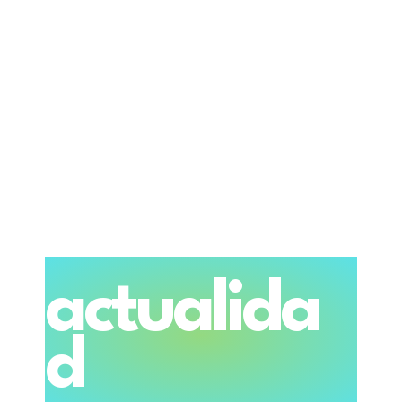
actualida
d