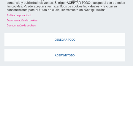
contenido y publicidad relevantes. Si elige "ACEPTAR TODO", acepta el uso de todas
las cookies. Puede aceptar y rechazar tipos de cookies individuales y revocar su
consentimiento para el futuro en cualquier momento en "Configuración".
Política de privacidad
Documentación de cookies
Configuración de cookies
agenda
DENEGAR TODO
ACEPTAR TODO
Cuando
suscríbete a la
canal de telegram