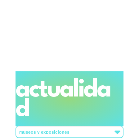
actualida
d