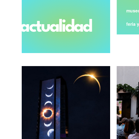
museo
actualidad
feria 