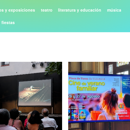
s y exposiciones
teatro
literatura y educación
música
y fiestas