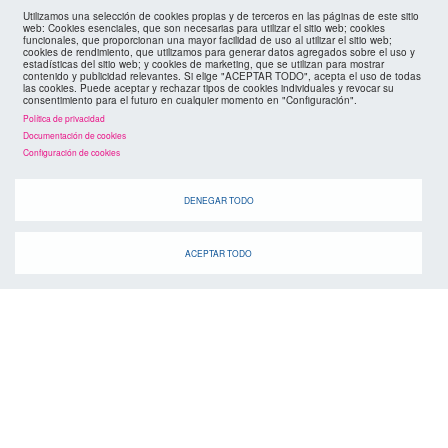
Utilizamos una selección de cookies propias y de terceros en las páginas de este sitio
web: Cookies esenciales, que son necesarias para utilizar el sitio web; cookies
funcionales, que proporcionan una mayor facilidad de uso al utilizar el sitio web;
Cuando
cookies de rendimiento, que utilizamos para generar datos agregados sobre el uso y
estadísticas del sitio web; y cookies de marketing, que se utilizan para mostrar
contenido y publicidad relevantes. Si elige "ACEPTAR TODO", acepta el uso de todas
las cookies. Puede aceptar y rechazar tipos de cookies individuales y revocar su
consentimiento para el futuro en cualquier momento en "Configuración".
Política de privacidad
Documentación de cookies
Configuración de cookies
DENEGAR TODO
suscríbete a la
ACEPTAR TODO
canal de telegram
agenda
> ver todos los eventos
07 AGO