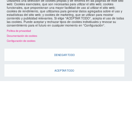
Utilizamos una selección de cookies propias y de terceros en las páginas de este sitio
web: Cookies esenciales, que son necesarias para utilizar el sitio web; cookies
funcionales, que proporcionan una mayor facilidad de uso al utilizar el sitio web;
agenda
cookies de rendimiento, que utilizamos para generar datos agregados sobre el uso y
estadísticas del sitio web; y cookies de marketing, que se utilizan para mostrar
contenido y publicidad relevantes. Si elige "ACEPTAR TODO", acepta el uso de todas
las cookies. Puede aceptar y rechazar tipos de cookies individuales y revocar su
consentimiento para el futuro en cualquier momento en "Configuración".
Política de privacidad
Documentación de cookies
Configuración de cookies
Cuando
DENEGAR TODO
ACEPTAR TODO
suscríbete a la
canal de telegram
agenda
> ver todos los eventos